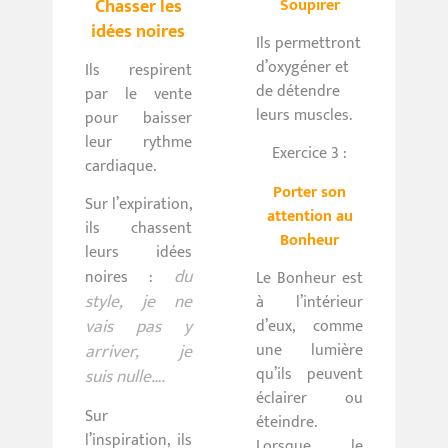
Chasser les
Soupirer
idées noires
Ils permettront
d’oxygéner et
Ils respirent
de détendre
par le vente
leurs muscles.
pour baisser
leur rythme
Exercice 3 :
cardiaque.
Porter son
Sur l’expiration,
attention au
ils chassent
Bonheur
leurs idées
d
u
noires :
Le Bonheur est
style, je ne
à l’intérieur
vais pas y
d’eux, comme
une lumière
arriver, je
qu’ils peuvent
suis
nulle….
éclairer ou
Sur
éteindre.
l’inspiration, ils
Lorsque le