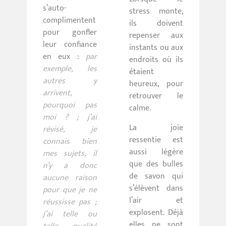
s’auto-
stress monte,
complimentent
ils doivent
pour gonfler
repenser aux
leur confiance
instants ou aux
en eux :
par
endroits où ils
exemple, les
étaient
autres y
heureux, pour
arrivent,
retrouver le
pourquoi pas
calme.
moi ? ; j’ai
La joie
révisé, je
ressentie est
connais bien
aussi légère
mes sujets, il
que des bulles
n’y a donc
de savon qui
aucune raison
s’élèvent dans
pour que je ne
l’air et
réussisse pas ;
explosent. Déjà
j’ai telle ou
elles ne sont