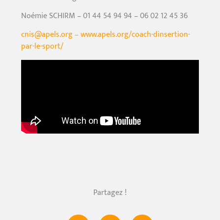
Noémie SCHIRM – 01 44 54 94 94 – 06 02 12 45 36
c
nis@apels.org –
www.apels.org/coach-dinsertion-
par-le-sport/
Partagez !