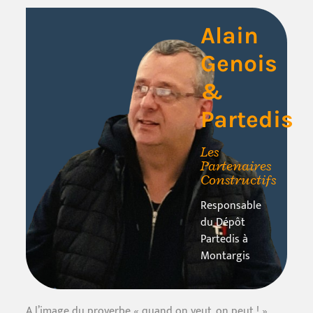
Alain
Genois
&
Partedis
Les
Partenaires
Constructifs
Responsable
du Dépôt
Partedis à
Montargis
A l’image du proverbe « quand on veut, on peut ! »,