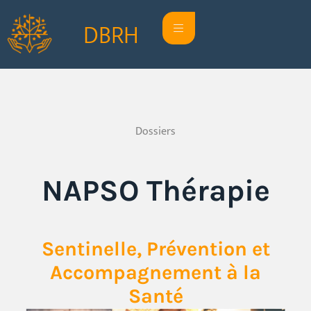
DBRH
Dossiers
NAPSO Thérapie
Sentinelle, Prévention et
Accompagnement à la
Santé